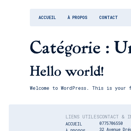
ACCUEIL
À PROPOS
CONTACT
Catégorie :
Un
Hello world!
Welcome to WordPress. This is your 
LIENS UTILES
CONTACT & I
0775706550
ACCUEIL
32 Avenue Dré
À PROPOS